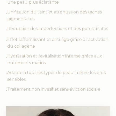
une peau plus éclatante
Unification du teint et atténuation des taches
•
pigmentaires
Réduction des imperfections et des pores dilatés
•
Effet raffermissant et anti-âge grâce à l'activation
•
du collagène
Hydratation et revitalisation intense grâce aux
•
nutriments marins
Adapté à tous les types de peau, même les plus
•
sensibles
Traitement non invasif et sans éviction sociale
•