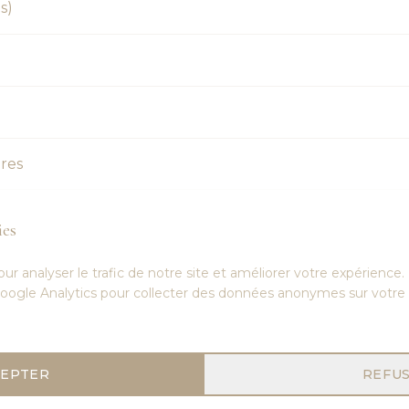
s)
ires
ies
ur analyser le trafic de notre site et améliorer votre expérience
 Google Analytics pour collecter des données anonymes sur votre 
CEPTER
REFU
Prêt(e) à réserver votre soin?