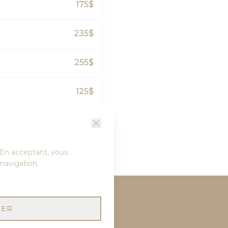
175$
235$
255$
125$
145$
. En acceptant, vous
navigation.
SER