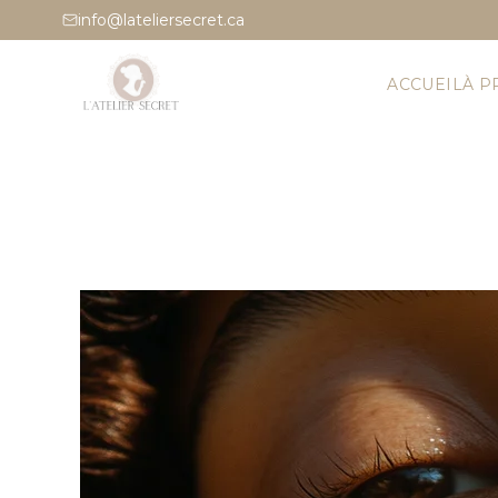
info@lateliersecret.ca
ACCUEIL
À P